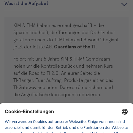
Was ist die Aufgabe?
KIM & TI‑M haben es erneut geschafft - die
Spuren sind heiß, die Tarnungen der Drahtzieher
gefallen – nach „To TI‑Mfinity and Beyond“ beginnt
jetzt der letzte Akt
Guardians of the TI
.
Feiert mit uns 5 Jahre KIM & TI‑M! Gemeinsam
holen wir die Kontrolle zurück und nehmen Kurs
auf die Road to TI 2.0. An eurer Seite: die
TI‑Ranger. Euer Auftrag: Produkte gezielt an das
TI‑Gateway anbinden, Datenströme sichern und
die Angriffsfläche konsequent reduzieren.
Was ist das Besondere?
Wer kann mitmachen?